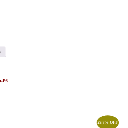
)
m-P6
29.7% OFF