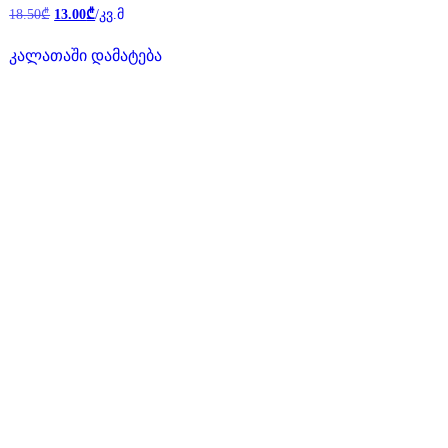
Original
Current
შეფასება
18.50
₾
13.00
₾
/კვ.მ
0
price
price
,
was:
is:
5-
კალათაში დამატება
18.50₾.
13.00₾.
დან