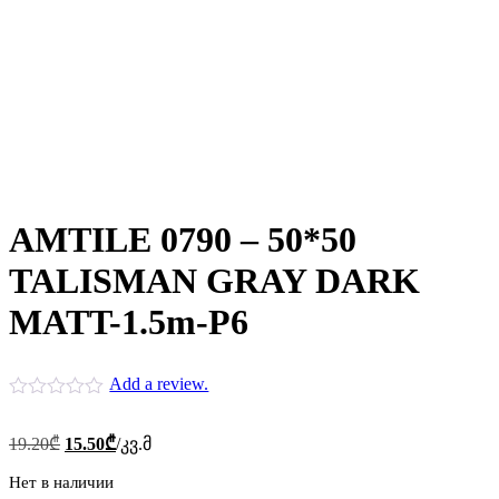
AMTILE 0790 – 50*50
TALISMAN GRAY DARK
MATT-1.5m-P6
Add a review.
Первоначальная
Текущая
19.20
₾
15.50
₾
/კვ.მ
цена
цена:
составляла
Нет в наличии
15.50₾.