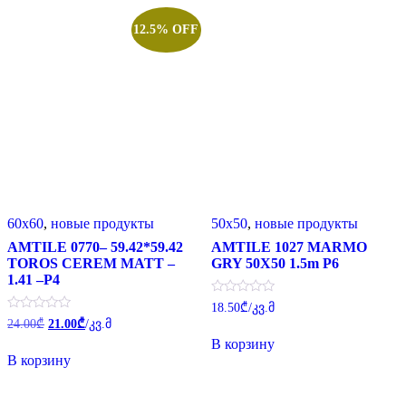
12.5% OFF
60x60
,
новые продукты
50x50
,
новые продукты
AMTILE 0770– 59.42*59.42
AMTILE 1027 MARMO
TOROS CEREM MATT –
GRY 50X50 1.5m P6
1.41 –P4
Оценка
18.50
₾
/კვ.მ
0
Первоначальная
Текущая
Оценка
24.00
₾
21.00
₾
/კვ.მ
из
0
цена
цена:
5
В корзину
из
составляла
21.00₾.
5
В корзину
24.00₾.