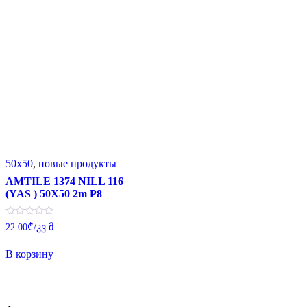
50x50
,
новые продукты
AMTILE 1374 NILL 116
(YAS ) 50X50 2m P8
Оценка
22.00
₾
/კვ.მ
0
из
5
В корзину