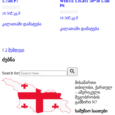
1.75m P7
WHITE LIGHT 50*50 1.5m
P6
შეფასება
18.50
₾
/კვ.მ
0
შეფასება
18.50
₾
/კვ.მ
,
0
5-
კალათაში დამატება
,
დან
5-
კალათაში დამატება
დან
ჩანაწერების
1
2
შემდეგი
გვერდებათ
ძებნა
დაშლა
Search for:
მისამართი
თბილისი, ქართულ
– ამერიკული
მეგობრობის
გამზირი N7
სამუშაო საათები