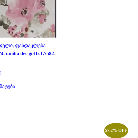
ფელი
,
ფასდაკლება
4.5-miha dec gol b-1.7582-
ent
მ
e
მატება
₾.
57.2% OFF