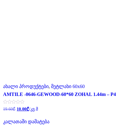
ახალი პროდუქტები
,
მეტლახი 60x60
AMTILE -0646-GEWOOD-60*60 ZOHAL 1.44m – P4
Original
Current
შეფასება
19.60
₾
10.00
₾
/კვ.მ
0
price
price
,
was:
is:
5-
კალათაში დამატება
19.60₾.
10.00₾.
დან