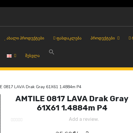
ᲐᲮᲐᲚᲘ ᲞᲠᲝᲓᲣᲥᲢᲔᲑᲘ
ᲤᲐᲡᲓᲐᲙᲚᲔᲑᲐ
ᲞᲠᲝᲓᲣᲥᲢᲔᲑᲘ
ᲨᲔᲡᲕᲚᲐ
 0817 LAVA Drak Gray 61X61 1.4884m P4
AMTILE 0817 LAVA Drak Gray
61X61 1.4884m P4
Add a review.