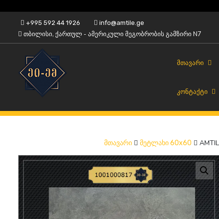
Skip
+995 592 44 1926
info@amtile.ge
to
თბილისი, ქართულ - ამერიკული მეგობრობის გამზირი N7
content
ᲛᲗᲐᲕᲐᲠᲘ
ᲙᲝᲜᲢᲐᲥᲢᲘ
ყოველთვის მაღალი ხარისხი.
AMTile
AMTILE
მთავარი
მეტლახი 60x60