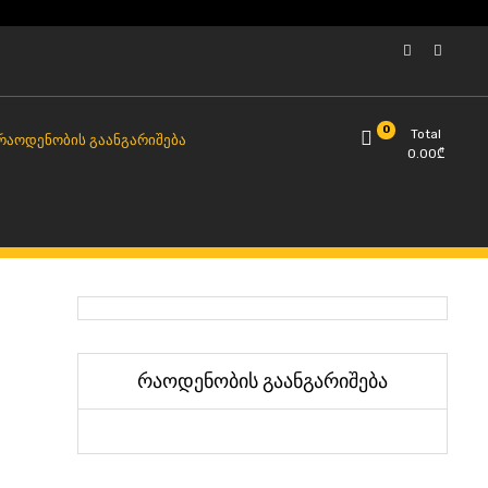
0
Total
ᲠᲐᲝᲓᲔᲜᲝᲑᲘᲡ ᲒᲐᲐᲜᲒᲐᲠᲘᲨᲔᲑᲐ
0.00
₾
რაოდენობის გაანგარიშება