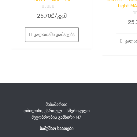
Light MA
შეფასება
25.70
₾
/კვ.მ
0
შ
,
25.
0
5-
,
დან
5-
დ
კალათაში დამატება
კალათ
მისამართი
თბილისი, ქართულ – ამერიკული
მეგობრობის გამზირი N7
სამუშაო საათები