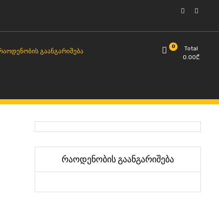
0
Total
ᲠᲐᲝᲓᲔᲜᲝᲑᲘᲡ ᲒᲐᲐᲜᲒᲐᲠᲘᲨᲔᲑᲐ
0.00
₾
რაოდენობის გაანგარიშება