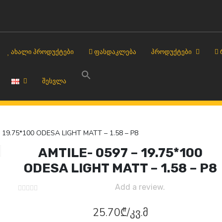
ᲐᲮᲐᲚᲘ ᲞᲠᲝᲓᲣᲥᲢᲔᲑᲘ
ᲤᲐᲡᲓᲐᲙᲚᲔᲑᲐ
ᲞᲠᲝᲓᲣᲥᲢᲔᲑᲘ
ᲨᲔᲡᲕᲚᲐ
 19.75*100 ODESA LIGHT MATT – 1.58 – P8
AMTILE- 0597 – 19.75*100
ODESA LIGHT MATT – 1.58 – P8
Add a review.
25.70
₾
/კვ.მ