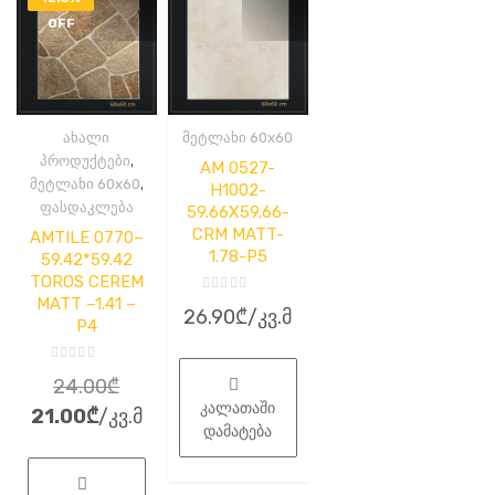
OFF
ახალი
მეტლახი 60x60
,
პროდუქტები
AM 0527-
,
მეტლახი 60x60
H1002-
ფასდაკლება
59.66X59.66-
CRM MATT-
AMTILE 0770–
1.78-P5
59.42*59.42
TOROS CEREM
MATT –1.41 –
შეფასება
26.90
₾
/კვ.მ
0
P4
,
5-
დან
შეფასება
Original
24.00
₾
0
,
კალათაში
Current
price
21.00
₾
/კვ.მ
5-
დან
დამატება
price
was:
is:
24.00₾.