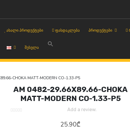
ᲐᲮᲐᲚᲘ ᲞᲠᲝᲓᲣᲥᲢᲔᲑᲘ
ᲤᲐᲡᲓᲐᲙᲚᲔᲑᲐ
ᲞᲠᲝᲓᲣᲥᲢᲔᲑᲘ
ᲨᲔᲡᲕᲚᲐ
X89.66-CHOKA MATT-MODERN CO-1.33-P5
AM 0482-29.66X89.66-CHOKA
MATT-MODERN CO-1.33-P5
Add a review.
25.90
₾