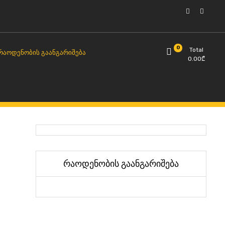
0
Total
ᲠᲐᲝᲓᲔᲜᲝᲑᲘᲡ ᲒᲐᲐᲜᲒᲐᲠᲘᲨᲔᲑᲐ
0.00
₾
რაოდენობის გაანგარიშება