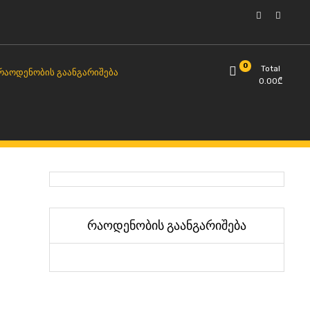
0
Total
ᲠᲐᲝᲓᲔᲜᲝᲑᲘᲡ ᲒᲐᲐᲜᲒᲐᲠᲘᲨᲔᲑᲐ
0.00
₾
რაოდენობის გაანგარიშება