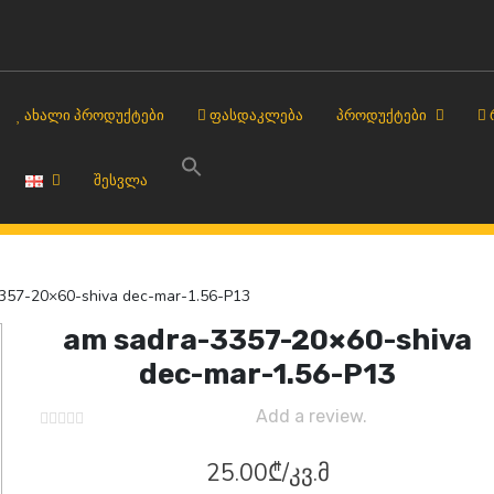
ᲐᲮᲐᲚᲘ ᲞᲠᲝᲓᲣᲥᲢᲔᲑᲘ
ᲤᲐᲡᲓᲐᲙᲚᲔᲑᲐ
ᲞᲠᲝᲓᲣᲥᲢᲔᲑᲘ
ᲨᲔᲡᲕᲚᲐ
357-20×60-shiva dec-mar-1.56-P13
am sadra-3357-20×60-shiva
dec-mar-1.56-P13
Add a review.
25.00
₾
/კვ.მ