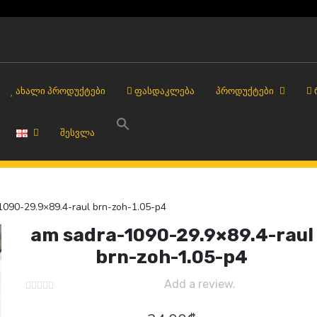
ᲐᲮᲐᲚᲘ ᲞᲠᲝᲓᲣᲥᲢᲔᲑᲘ
ᲤᲐᲡᲓᲐᲙᲚᲔᲑᲐ
ᲞᲠᲝᲓᲣᲥᲢᲔᲑᲘ
ᲨᲔᲡᲕᲚᲐ
090-29.9×89.4-raul brn-zoh-1.05-p4
am sadra-1090-29.9×89.4-raul
brn-zoh-1.05-p4
Add a review.