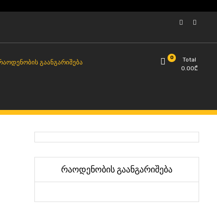
0
Total
ᲠᲐᲝᲓᲔᲜᲝᲑᲘᲡ ᲒᲐᲐᲜᲒᲐᲠᲘᲨᲔᲑᲐ
0.00
₾
რაოდენობის გაანგარიშება