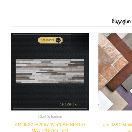
მსგავსი
,
20x60
ნაშთი
AM 0522-H2057-19.5*59.5 GRAND
am 0391-30×6
MATT-1.276m-P11
co