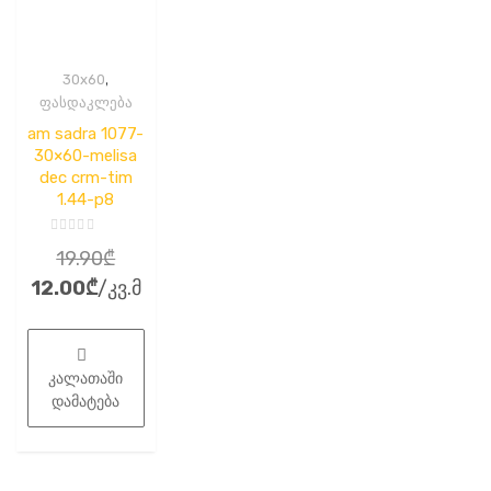
,
30x60
ფასდაკლება
am sadra 1077-
30×60-melisa
dec crm-tim
1.44-p8
შეფასება
Original
19.90
₾
0
,
Current
price
12.00
₾
/კვ.მ
5-
დან
price
was:
is:
19.90₾.
12.00₾.
კალათაში
დამატება