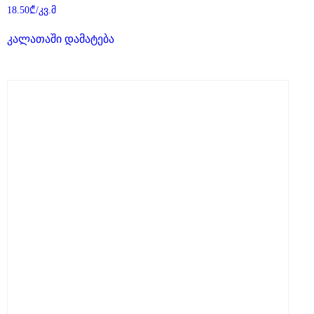
შეფასება
18.50
₾
/კვ.მ
0
,
5-
კალათაში დამატება
დან