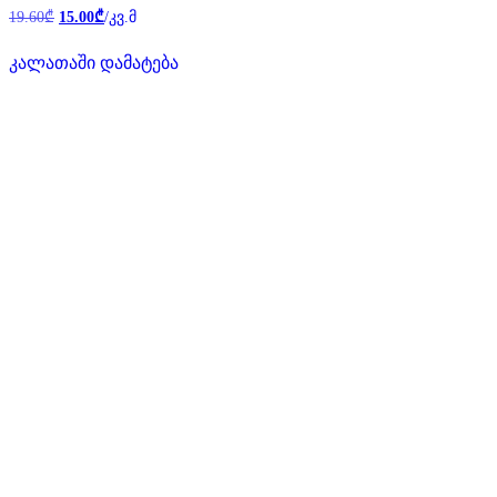
Original
Current
შეფასება
19.60
₾
15.00
₾
/კვ.მ
0
price
price
,
was:
is:
5-
კალათაში დამატება
19.60₾.
15.00₾.
დან