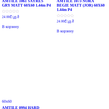
AMTILE 1061 SAYRES
AMTILE 1073 NORA
GRY MATT 60X60 1.44m P4
BEGIE MATT (JOR) 60X60
1.44m P4
Оценка
24.00
₾
/კვ.მ
0
Оценка
24.00
₾
/კვ.მ
из
0
5
В корзину
из
5
В корзину
60x60
AMTILE 0994 HARD