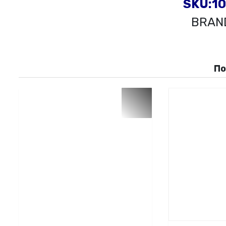
SKU:1
BRAND
П