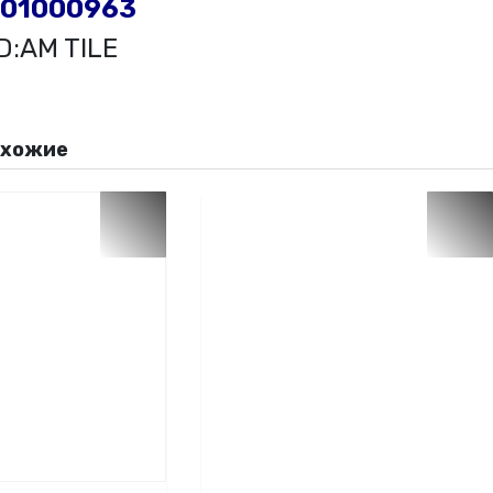
001000963
:AM TILE
охожие