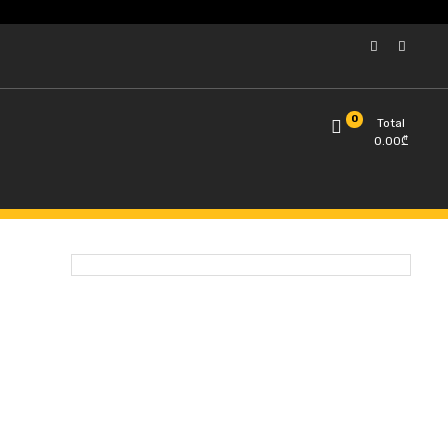
0
Total
0.00
₾