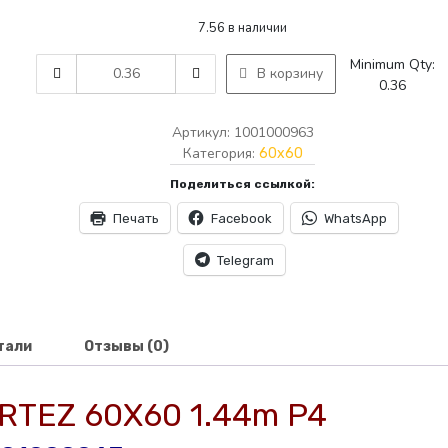
цена
цена:
7.56 в наличии
составляла
25.00₾.
AMTILE
Minimum Qty:
В корзину
29.50₾.
0963
0.36
KOVARTEZ
60X60
Артикул:
1001000963
1.44m
Категория:
60x60
P4
Поделиться ссылкой:
quantity
Печать
Facebook
WhatsApp
Telegram
тали
Отзывы (0)
RTEZ 60X60 1.44m P4