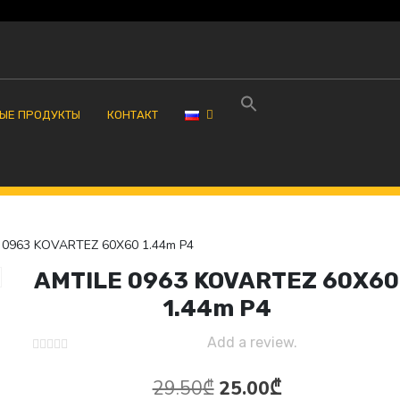
ЫЕ ПРОДУКТЫ
КОНТАКТ
0963 KOVARTEZ 60X60 1.44m P4
AMTILE 0963 KOVARTEZ 60X60
1.44m P4
Add a review.
Первоначальная
Текущая
29.50
₾
25.00
₾