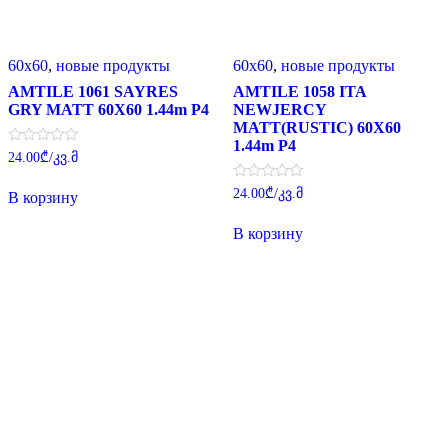
60x60
,
новые продукты
60x60
,
новые продукты
AMTILE 1061 SAYRES
AMTILE 1058 ITA
GRY MATT 60X60 1.44m P4
NEWJERCY
MATT(RUSTIC) 60X60
1.44m P4
Оценка
24.00
₾
/კვ.მ
0
из
Оценка
5
24.00
₾
/კვ.მ
В корзину
0
из
5
В корзину