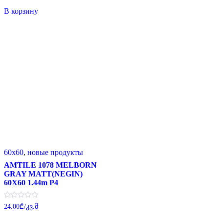
из
5
В корзину
60x60
,
новые продукты
AMTILE 1078 MELBORN
GRAY MATT(NEGIN)
60X60 1.44m P4
Оценка
24.00
₾
/კვ.მ
0
из