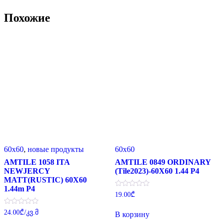
Похожие
60x60
,
новые продукты
60x60
AMTILE 1058 ITA
AMTILE 0849 ORDINARY
NEWJERCY
(Tile2023)-60X60 1.44 P4
MATT(RUSTIC) 60X60
1.44m P4
Оценка
19.00
₾
0
из
Оценка
5
24.00
₾
/კვ.მ
В корзину
0