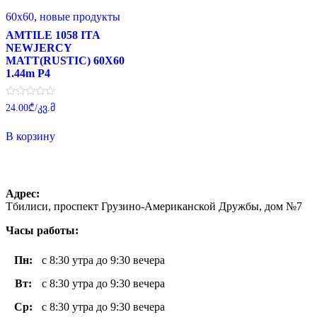
60x60
,
новые продукты
AMTILE 1058 ITA
NEWJERCY
MATT(RUSTIC) 60X60
1.44m P4
Оценка
24.00
₾
/კვ.მ
0
из
5
В корзину
Адрес:
Тбилиси, проспект Грузино-Американской Дружбы, дом №7
Часы работы:
Пн
:
с 8:30 утра до 9:30 вечера
Вт
:
с 8:30 утра до 9:30 вечера
Ср:
с 8:30 утра до 9:30 вечера