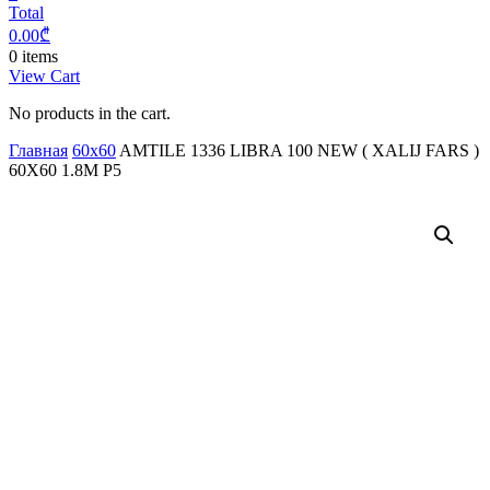
Total
0.00
₾
0 items
View Cart
No products in the cart.
Главная
60x60
AMTILE 1336 LIBRA 100 NEW ( XALIJ FARS )
60X60 1.8M P5