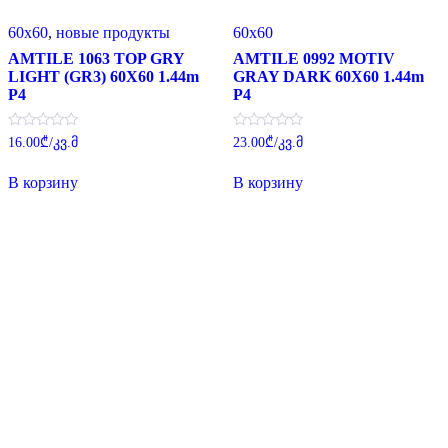
60x60
,
новые продукты
60x60
AMTILE 1063 TOP GRY
AMTILE 0992 MOTIV
LIGHT (GR3) 60X60 1.44m
GRAY DARK 60X60 1.44m
P4
P4
Оценка
Оценка
16.00
₾
/კვ.მ
23.00
₾
/კვ.მ
0
0
из
из
5
5
В корзину
В корзину