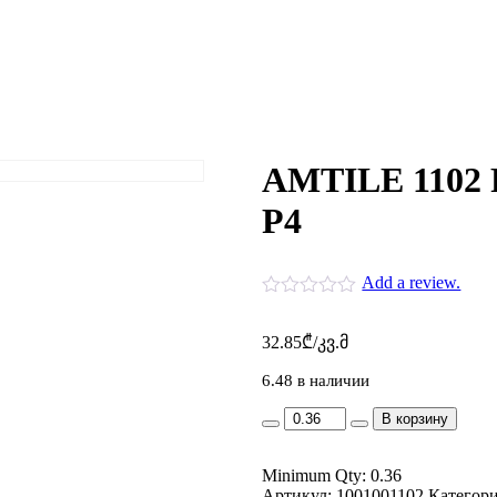
AMTILE 1102 
P4
Add a review.
32.85
₾
/კვ.მ
6.48 в наличии
AMTILE
В корзину
1102
ROJIN
Minimum Qty: 0.36
(GR3)
Артикул:
60X60
1001001102
Категор