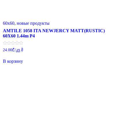
60x60
,
новые продукты
AMTILE 1058 ITA NEWJERCY MATT(RUSTIC)
60X60 1.44m P4
Оценка
24.00
₾
/კვ.მ
0
из
5
В корзину