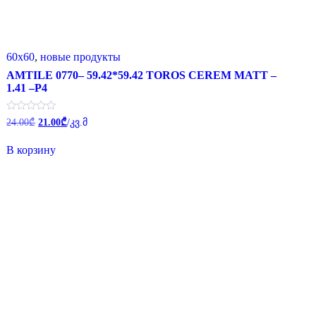
60x60
,
новые продукты
AMTILE 0770– 59.42*59.42 TOROS CEREM MATT –
1.41 –P4
Первоначальная
Текущая
Оценка
24.00
₾
21.00
₾
/კვ.მ
0
цена
цена:
из
составляла
21.00₾.
5
В корзину
24.00₾.