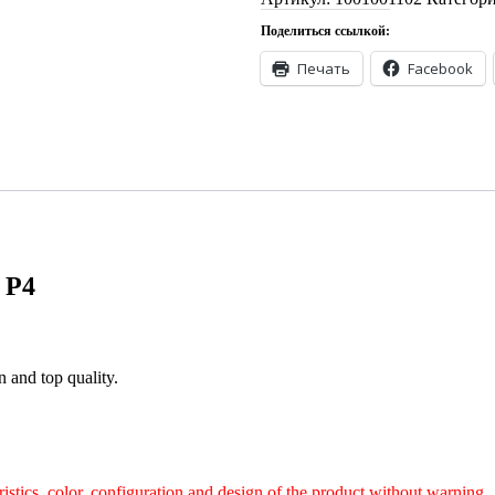
1.44m
Поделиться ссылкой:
P4
quantity
Печать
Facebook
 P4
n and top quality.
ristics, color, configuration and design of the product without warnin