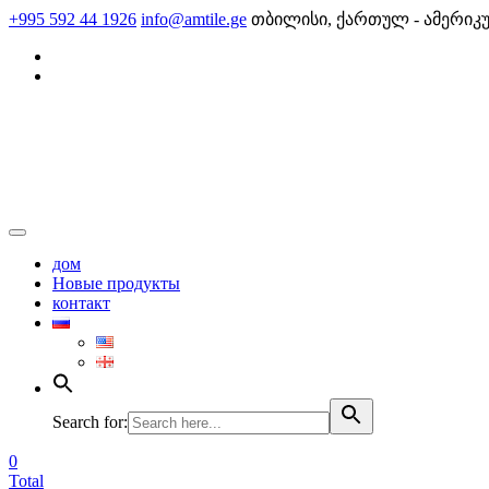
Skip
+995 592 44 1926
info@amtile.ge
თბილისი, ქართულ - ამერიკ
to
content
AMTile
Always High Quality
дом
Новые продукты
контакт
Search for:
0
Total