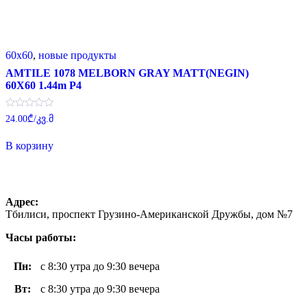
60x60
,
новые продукты
AMTILE 1078 MELBORN GRAY MATT(NEGIN)
60X60 1.44m P4
Оценка
24.00
₾
/კვ.მ
0
из
5
В корзину
Адрес:
Тбилиси, проспект Грузино-Американской Дружбы, дом №7
Часы работы:
Пн
:
с 8:30 утра до 9:30 вечера
Вт
:
с 8:30 утра до 9:30 вечера