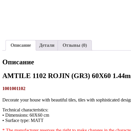
Описание
Детали
Отзывы (0)
Описание
AMTILE 1102 ROJIN (GR3) 60X60 1.44m
1001001102
Decorate your house with beautiful tiles, tiles with sophisticated desig
Technical characteristics:
• Dimensions: 60X60 cm
• Surface type: MATT
* The manufacturer reserves the right to make changes in the characte