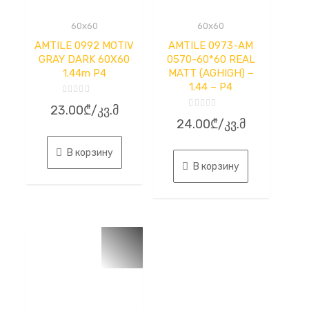
60x60
60x60
AMTILE 0992 MOTIV
AMTILE 0973-AM
GRAY DARK 60X60
0570-60*60 REAL
1.44m P4
MATT (AGHIGH) –
1.44 – P4
Оценка
23.00
₾
/კვ.მ
0
Оценка
из
24.00
₾
/კვ.მ
0
5
из
5
В корзину
В корзину