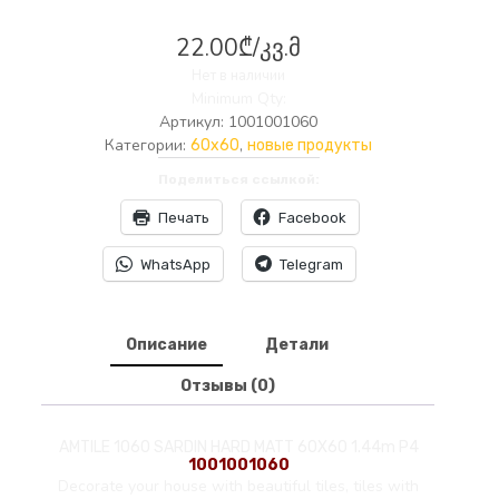
22.00
₾
/კვ.მ
Нет в наличии
Minimum Qty:
Артикул:
1001001060
Категории:
,
60x60
новые продукты
Поделиться ссылкой:
Печать
Facebook
WhatsApp
Telegram
Описание
Детали
Отзывы (0)
AMTILE 1060 SARDIN HARD MATT 60X60 1.44m P4
1001001060
Decorate your house with beautiful tiles, tiles with