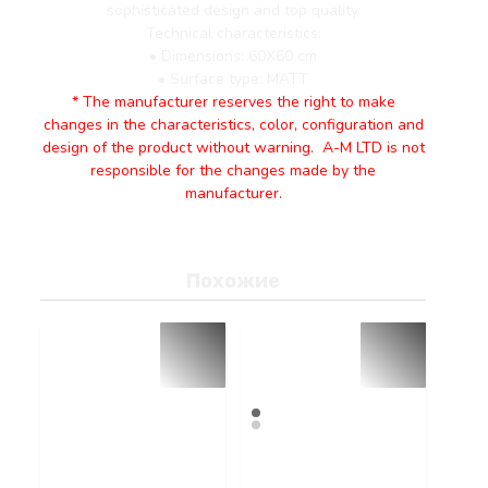
sophisticated design and top quality.
Technical characteristics:
• Dimensions: 60X60 cm
• Surface type: MATT
* The manufacturer reserves the right to make
changes in the characteristics, color, configuration and
design of the product without warning. A-M LTD is not
responsible for the changes made by the
manufacturer.
Похожие