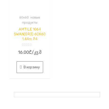
,
60x60
новые
продукты
AMTILE 1064
SWAN(GR3) 60X60
1.44m P4
Оценка
16.00
₾
/კვ.მ
0
из
5
В корзину