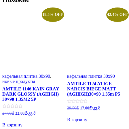
18.5% OFF
42.4% OFF
кафельная плитка 30x90
,
кафельная плитка 30x90
новые продукты
AMTILE 1124 ATIGE
AMTILE 1146 KAIN GRAY
NARCIS BIEGE MATT
DARK GLOSSY (AGHIGH)
(AGHIGH)30×90 1.35m P5
30×90 1.35M2 5P
Первоначальная
Текущая
Оценка
29.50
₾
17.00
₾
/კვ.მ
0
цена
цена:
Первоначальная
Текущая
Оценка
27.00
₾
22.00
₾
/კვ.მ
из
0
составляла
цена
цена:
17.00₾.
5
В корзину
из
составляла
29.50₾.
22.00₾.
5
В корзину
27.00₾.