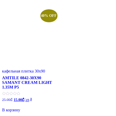
40% OFF
кафельная плитка 30x90
AMTILE 0842-30X90
SAMANT CREAM LIGHT
1.35M P5
Первоначальная
Текущая
Оценка
25.00
₾
15.00
₾
/კვ.მ
0
цена
цена:
из
составляла
15.00₾.
5
В корзину
25.00₾.