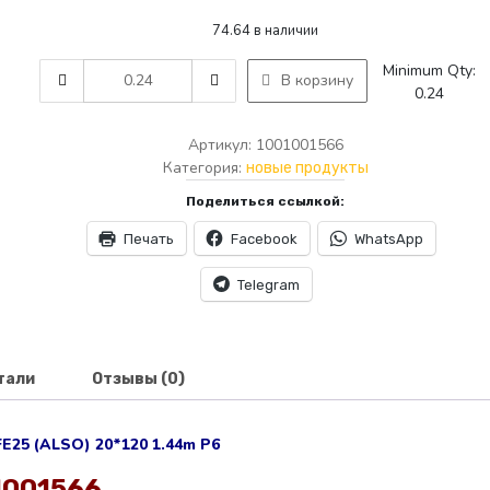
74.64 в наличии
AMTILE
Minimum Qty:
В корзину
1566
0.24
WOODLIFE25
(ALSO)
Артикул:
1001001566
20*120
Категория:
новые продукты
1.44m
Поделиться ссылкой:
P6
quantity
Печать
Facebook
WhatsApp
Telegram
тали
Отзывы (0)
25 (ALSO) 20*120 1.44m P6
1001566