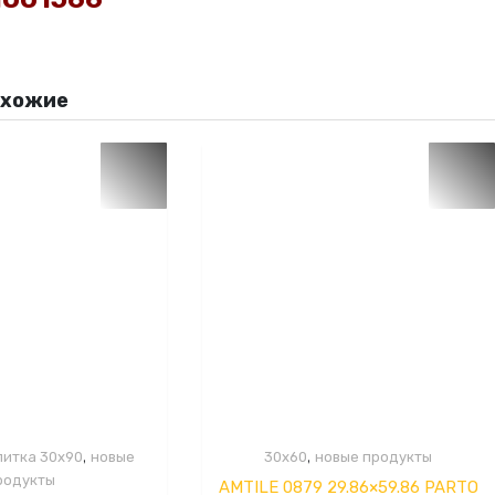
охожие
,
,
литка 30x90
новые
30x60
новые продукты
родукты
AMTILE 0879 29.86×59.86 PARTO