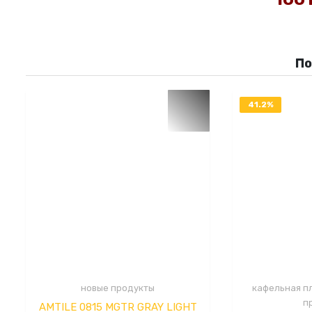
П
41.2%
OFF
новые продукты
кафельная п
п
AMTILE 0815 MGTR GRAY LIGHT