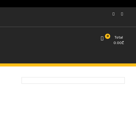
0
Total
0.00
₾