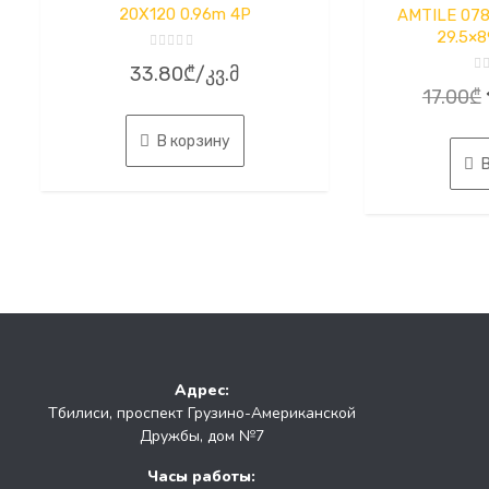
20X120 0.96m 4P
AMTILE 0788
29.5×8
Оценка
33.80
₾
/კვ.მ
0
О
из
17.00
₾
0
5
из
5
В корзину
Адрес:
Тбилиси, проспект Грузино-Американской
Дружбы, дом №7
Часы работы: