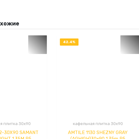
охожие
42.4%
OFF
я плитка 30x90
кафельная плитка 30x90
42-30X90 SAMANT
AMTILE 1130 SHEZNY GRAY
IGHT 1.35M P5
(AGHIGH)30×90 1.35m P5