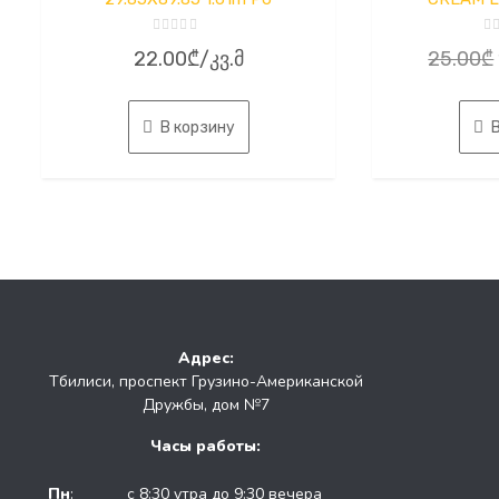
Оценка
О
22.00
₾
/კვ.მ
25.00
₾
0
0
из
из
5
5
В корзину
Адрес:
Тбилиси, проспект Грузино-Американской
Дружбы, дом №7
Часы работы:
Пн
:
с 8:30 утра до 9:30 вечера