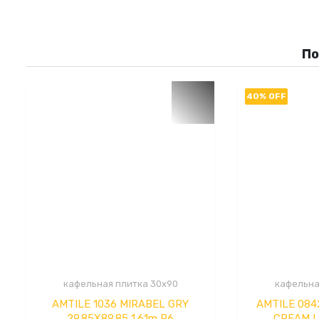
П
40% OFF
кафельная плитка 30x90
кафельна
AMTILE 1036 MIRABEL GRY
AMTILE 08
29.85X89.85 1.61m P6
CREAM L