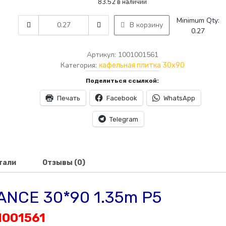
83.52 в наличии
составляла
22.00₾.
AMTILE
Minimum Qty:
В корзину
27.00₾.
1561
0.27
ELEGANCE
30*90
Артикул:
1001001561
1.35m
Категория:
кафельная плитка 30x90
P5
Поделиться ссылкой:
quantity
Печать
Facebook
WhatsApp
Telegram
тали
Отзывы (0)
ANCE 30*90 1.35m P5
1001561