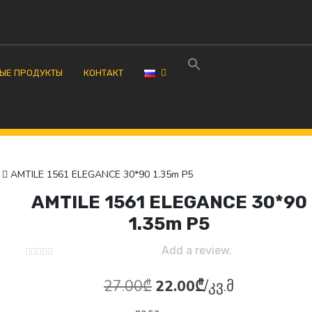
ЫЕ ПРОДУКТЫ
КОНТАКТ
AMTILE 1561 ELEGANCE 30*90 1.35m P5
AMTILE 1561 ELEGANCE 30*90
1.35m P5
Add a review.
Первоначальная
Текущая
27.00
₾
22.00
₾
/კვ.მ
цена
цена: