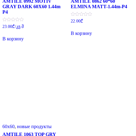
AMTILE 0992 MOTIV
AMTILE 0862 60*60
GRAY DARK 60X60 1.44m
ELMINA MATT-1.44m-P4
P4
Оценка
22.00
₾
0
Оценка
23.00
₾
/კვ.მ
из
0
5
В корзину
из
5
В корзину
60x60
,
новые продукты
AMTILE 1063 TOP GRY