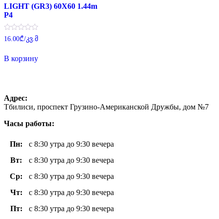
LIGHT (GR3) 60X60 1.44m
P4
Оценка
16.00
₾
/კვ.მ
0
из
5
В корзину
Адрес:
Тбилиси, проспект Грузино-Американской Дружбы, дом №7
Часы работы:
Пн
:
с 8:30 утра до 9:30 вечера
Вт
:
с 8:30 утра до 9:30 вечера
Ср:
с 8:30 утра до 9:30 вечера
Чт
:
с 8:30 утра до 9:30 вечера
Пт
:
с 8:30 утра до 9:30 вечера