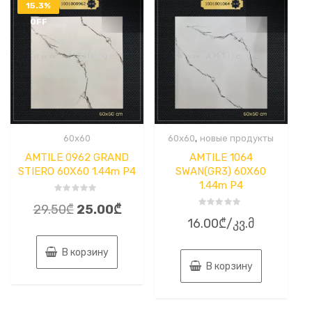
15.3%
OFF
,
60x60
60x60
новые продукты
AMTILE 0962 GRAND
AMTILE 1064
STIERO 60X60 1.44m P4
SWAN(GR3) 60X60
1.44m P4
Оценка
Первоначальная
Текущая
29.50
₾
25.00
₾
0
Оценка
из
16.00
₾
/კვ.მ
0
цена
цена:
5
из
5
составляла
25.00₾.
В корзину
29.50₾.
В корзину