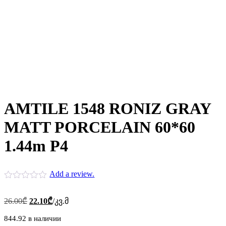
AMTILE 1548 RONIZ GRAY
MATT PORCELAIN 60*60
1.44m P4
Add a review.
Первоначальная
Текущая
26.00
₾
22.10
₾
/კვ.მ
цена
цена:
составляла
844.92 в наличии
22.10₾.