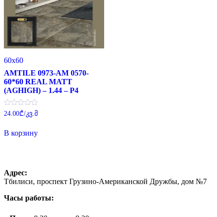
60x60
AMTILE 0973-AM 0570-
60*60 REAL MATT
(AGHIGH) – 1.44 – P4
Оценка
24.00
₾
/კვ.მ
0
из
5
В корзину
Адрес:
Тбилиси, проспект Грузино-Американской Дружбы, дом №7
Часы работы: