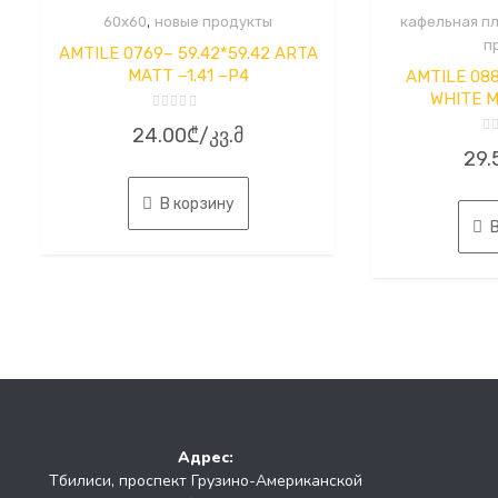
,
60x60
новые продукты
кафельная пл
п
AMTILE 0769– 59.42*59.42 ARTA
MATT –1.41 –P4
AMTILE 088
WHITE M
Оценка
24.00
₾
/კვ.მ
0
О
из
29.
0
5
из
5
В корзину
Адрес:
Тбилиси, проспект Грузино-Американской