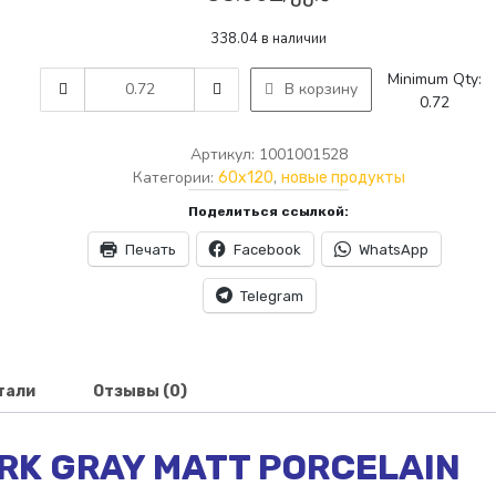
338.04 в наличии
AMTILE
Minimum Qty:
В корзину
1528
0.72
ROCHE
DARK
Артикул:
1001001528
GRAY
Категории:
,
60x120
новые продукты
MATT
Поделиться ссылкой:
PORCELAIN
60*120
Печать
Facebook
WhatsApp
1.44m
P2
Telegram
quantity
тали
Отзывы (0)
ARK GRAY MATT PORCELAIN