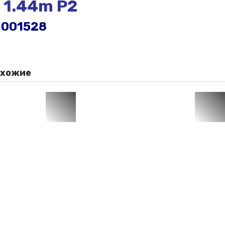
 1.44m P2
1001528
охожие