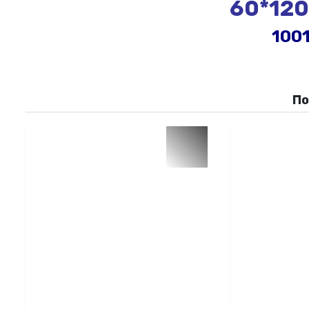
60*120
100
П