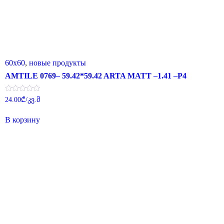
60x60
,
новые продукты
AMTILE 0769– 59.42*59.42 ARTA MATT –1.41 –P4
Оценка
24.00
₾
/კვ.მ
0
из
5
В корзину