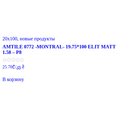
20x100
,
новые продукты
AMTILE 0772 -MONTRAL- 19.75*100 ELIT MATT
1.58 – P8
Оценка
25.70
₾
/კვ.მ
0
из
5
В корзину