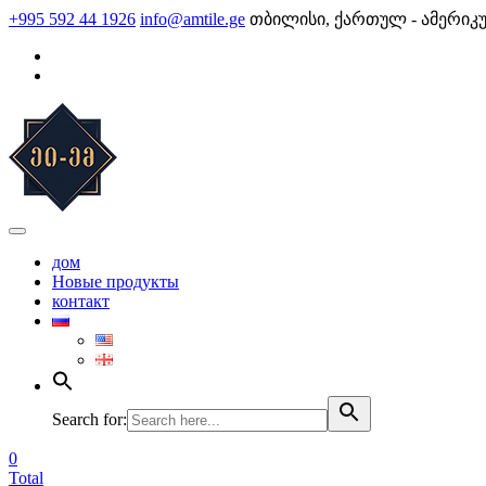
Skip
+995 592 44 1926
info@amtile.ge
თბილისი, ქართულ - ამერიკ
to
content
AMTile
Always High Quality
дом
Новые продукты
контакт
Search for:
0
Total