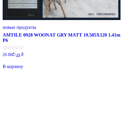
новые продукты
AMTILE 0928 WOONAT GRY MATT 19.585X120 1.41m
P6
Оценка
26.00
₾
/კვ.მ
0
из
5
В корзину