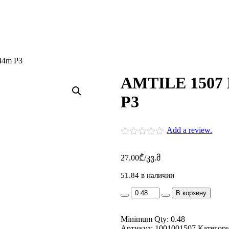
44m P3
AMTILE 1507 
P3
Add a review.
27.00
₾
/კვ.მ
51.84 в наличии
AMTILE
В корзину
1507
MILNER
Minimum Qty: 0.48
300
Артикул:
40*120
1001001507
Категор