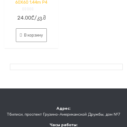
60X60 1.44m P4
Оценка
24.00
₾
/კვ.მ
0
из
5
В корзину
Адрес:
Тбилиси, проспект Грузино-Американской Дружбы, дом №7
Часы работы: