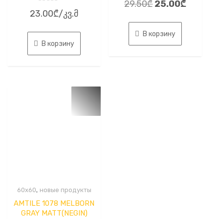
Первоначальн
Текуща
29.50
₾
25.00
₾
0
Оценка
из
23.00
₾
/კვ.მ
0
цена
цена:
5
из
5
составляла
25.00₾.
В корзину
29.50₾.
В корзину
,
60x60
новые продукты
AMTILE 1078 MELBORN
GRAY MATT(NEGIN)