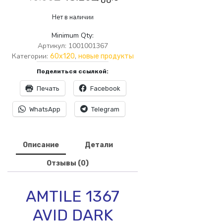
цена
цена:
Нет в наличии
составляла
43.20₾.
Minimum Qty:
46.00₾.
Артикул:
1001001367
Категории:
,
60x120
новые продукты
Поделиться ссылкой:
Печать
Facebook
WhatsApp
Telegram
Описание
Детали
Отзывы (0)
AMTILE 1367
AVID DARK