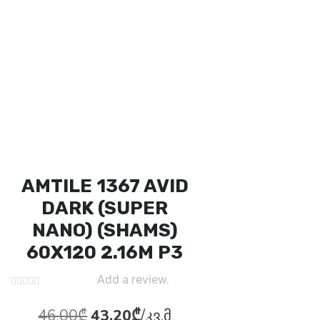
AMTILE 1367 AVID
DARK (SUPER
NANO) (SHAMS)
60X120 2.16M P3
Add a review.
Первоначальная
Текущая
46.00
₾
43.20
₾
/კვ.მ