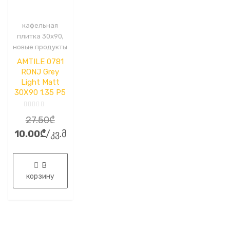
кафельная
,
плитка 30x90
новые продукты
AMTILE 0781
RONJ Grey
Light Matt
30X90 1.35 P5
Оценка
Первоначальная
27.50
₾
0
из
Текущая
цена
10.00
₾
/კვ.მ
5
цена:
составляла
10.00₾.
27.50₾.
В
корзину