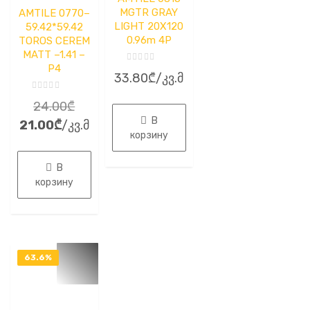
MGTR GRAY
AMTILE 0770–
LIGHT 20X120
59.42*59.42
0.96m 4P
TOROS CEREM
MATT –1.41 –
P4
Оценка
33.80
₾
/კვ.მ
0
из
5
Оценка
Первоначальная
24.00
₾
0
из
В
Текущая
цена
21.00
₾
/კვ.მ
5
корзину
цена:
составляла
21.00₾.
24.00₾.
В
корзину
63.6%
OFF