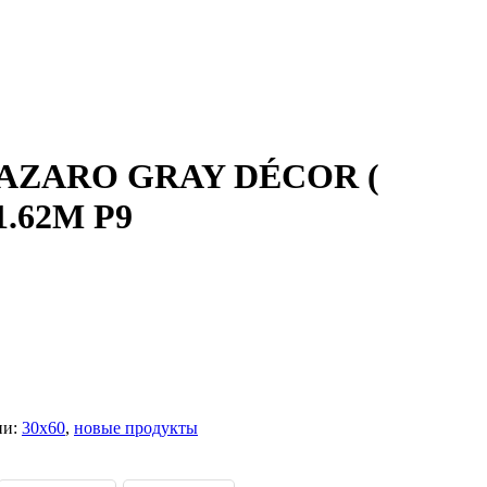
 AZARO GRAY DÉCOR (
1.62M P9
ии:
30x60
,
новые продукты