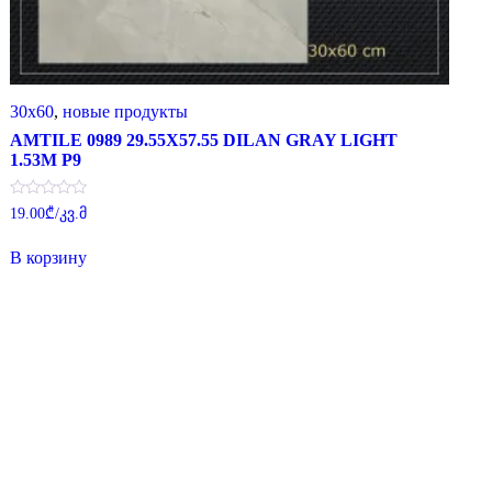
30x60
,
новые продукты
AMTILE 0989 29.55X57.55 DILAN GRAY LIGHT
1.53M P9
Оценка
19.00
₾
/კვ.მ
0
из
5
В корзину