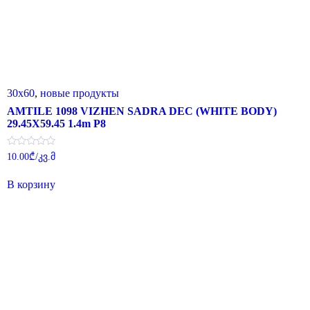
30x60
,
новые продукты
AMTILE 1098 VIZHEN SADRA DEC (WHITE BODY)
29.45X59.45 1.4m P8
Оценка
10.00
₾
/კვ.მ
0
из
5
В корзину