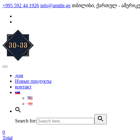
Skip
+995 592 44 1926
info@amtile.ge
თბილისი, ქართულ - ამერიკ
to
content
AMTile
Always High Quality
дом
Новые продукты
контакт
Search for:
0
Total