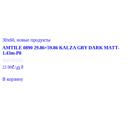
30x60
,
новые продукты
AMTILE 0890 29.86×59.86 KALZA GRY DARK MATT-
1.43m-P8
Оценка
22.00
₾
/კვ.მ
0
из
5
В корзину