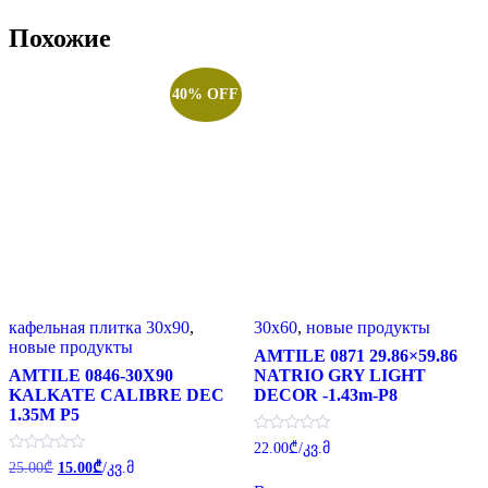
Похожие
40% OFF
кафельная плитка 30x90
,
30x60
,
новые продукты
новые продукты
AMTILE 0871 29.86×59.86
AMTILE 0846-30X90
NATRIO GRY LIGHT
KALKATE CALIBRE DEC
DECOR -1.43m-P8
1.35M P5
Оценка
22.00
₾
/კვ.მ
0
Первоначальная
Текущая
Оценка
25.00
₾
15.00
₾
/კვ.მ
из
0
цена
цена:
5