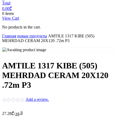
Total
0.00
₾
0 items
View Cart
No products in the cart.
Главная
новые продукты
AMTILE 1317 KIBE (505)
MEHRDAD CERAM 20X120 .72m P3
AMTILE 1317 KIBE (505)
MEHRDAD CERAM 20X120
.72m P3
Add a review.
27.28
₾
/კვ.მ