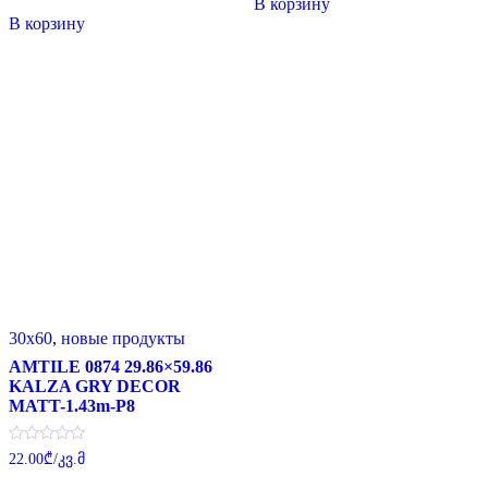
В корзину
из
составляла
15.00₾.
5
В корзину
25.00₾.
30x60
,
новые продукты
AMTILE 0874 29.86×59.86
KALZA GRY DECOR
MATT-1.43m-P8
Оценка
22.00
₾
/კვ.მ
0
из