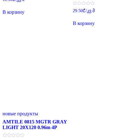
0
из
Оценка
5
29.50
₾
/კვ.მ
В корзину
0
из
5
В корзину
новые продукты
AMTILE 0815 MGTR GRAY
LIGHT 20X120 0.96m 4P