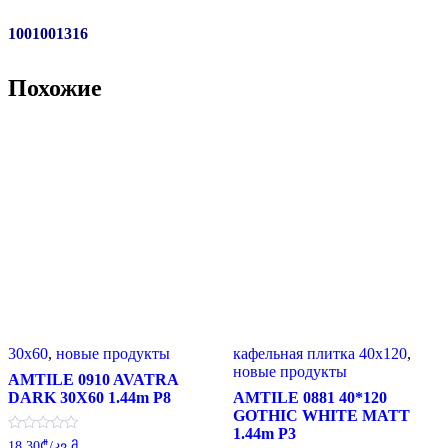
1001001316
Похожие
30x60
,
новые продукты
кафельная плитка 40x120
,
новые продукты
AMTILE 0910 AVATRA
DARK 30X60 1.44m P8
AMTILE 0881 40*120
GOTHIC WHITE MATT
1.44m P3
Оценка
18.30
₾
/კვ.მ