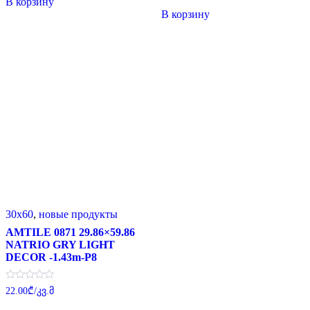
В корзину
из
составляла
10.00₾.
5
В корзину
27.50₾.
30x60
,
новые продукты
AMTILE 0871 29.86×59.86
NATRIO GRY LIGHT
DECOR -1.43m-P8
Оценка
22.00
₾
/კვ.მ
0
из