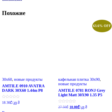
Похожие
63.6% OFF
30x60
,
новые продукты
кафельная плитка 30x90
,
новые продукты
AMTILE 0910 AVATRA
DARK 30X60 1.44m P8
AMTILE 0781 RONJ Grey
Light Matt 30X90 1.35 P5
Оценка
18.30
₾
/კვ.მ
0
Первоначальная
Текущая
Оценка
27.50
₾
10.00
₾
/კვ.მ
из
0
цена
цена:
5