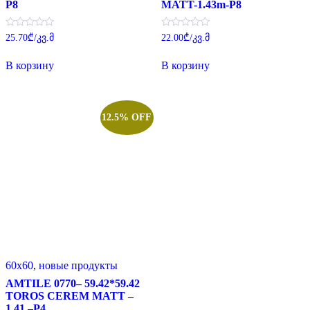
P8
MATT-1.43m-P8
Оценка
Оценка
25.70
₾
/კვ.მ
22.00
₾
/კვ.მ
0
0
из
из
5
5
В корзину
В корзину
12.5% OFF
60x60
,
новые продукты
AMTILE 0770– 59.42*59.42
TOROS CEREM MATT –
1.41 –P4