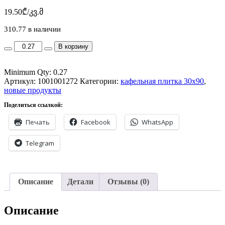
19.50
₾
/კვ.მ
310.77 в наличии
AMTILE
В корзину
1272
SWDR
Minimum Qty: 0.27
366
Артикул:
(SEMNAN
1001001272
Категории:
кафельная плитка 30x90
,
новые продукты
TILE)
PERSION
Поделиться ссылкой:
TRADE
CENTRE
Печать
Facebook
WhatsApp
30X90
1.08m
Telegram
P4
quantity
Описание
Детали
Отзывы (0)
Описание