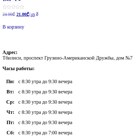
Первоначальная
Текущая
Оценка
24.00
₾
21.00
₾
/კვ.მ
0
цена
цена:
из
составляла
21.00₾.
5
В корзину
24.00₾.
Адрес:
Тбилиси, проспект Грузино-Американской Дружбы, дом №7
Часы работы:
Пн
:
с 8:30 утра до 9:30 вечера
Вт
:
с 8:30 утра до 9:30 вечера
Ср:
с 8:30 утра до 9:30 вечера
Чт
:
с 8:30 утра до 9:30 вечера
Пт
:
с 8:30 утра до 9:30 вечера
Сб:
с 8:30 утра до 7:00 вечера