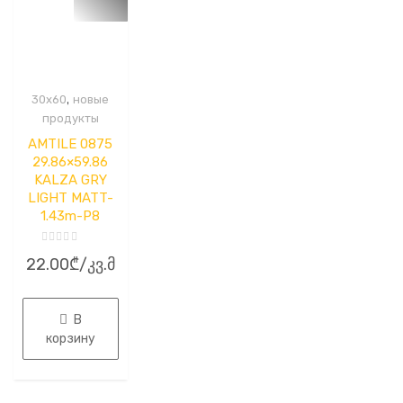
,
30x60
новые
продукты
AMTILE 0875
29.86×59.86
KALZA GRY
LIGHT MATT-
1.43m-P8
Оценка
22.00
₾
/კვ.მ
0
из
5
В
корзину