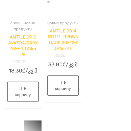
,
30x60
новые
новые продукты
продукты
AMTILE 0814
MGTR_BROWN
AMTILE 0910
DARK 20X120
AVATRA DARK
0.96m 4P
30X60 1.44m
P8
Оценка
33.80
₾
/კვ.მ
0
Оценка
из
18.30
₾
/კვ.მ
0
5
из
5
В
В
корзину
корзину