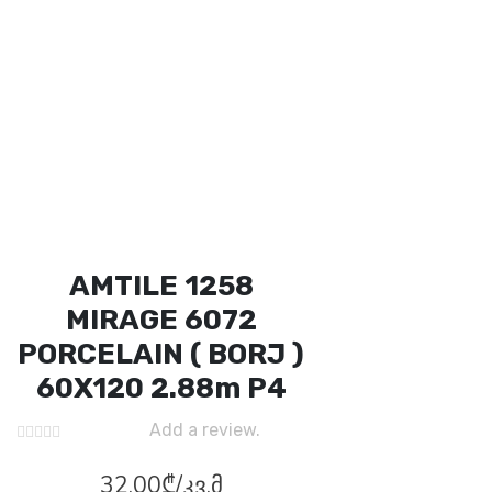
AMTILE 1258
MIRAGE 6072
PORCELAIN ( BORJ )
60X120 2.88m P4
Add a review.
32.00
₾
/კვ.მ