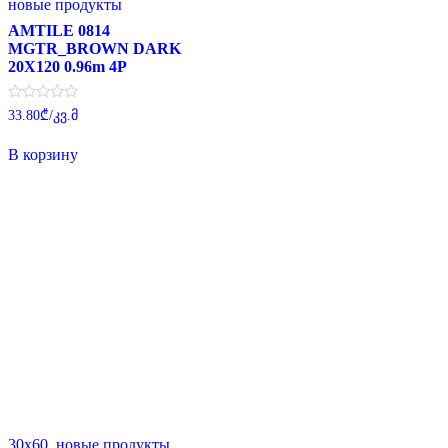
новые продукты
AMTILE 0814
MGTR_BROWN DARK
20X120 0.96m 4P
Оценка
33.80
₾
/კვ.მ
0
из
5
В корзину
30x60
,
новые продукты