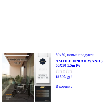
50x50
,
новые продукты
AMTILE 1020 AILY(ANIL)
50X50 1.5m P6
Оценка
18.50
₾
/კვ.მ
0
из
5
В корзину