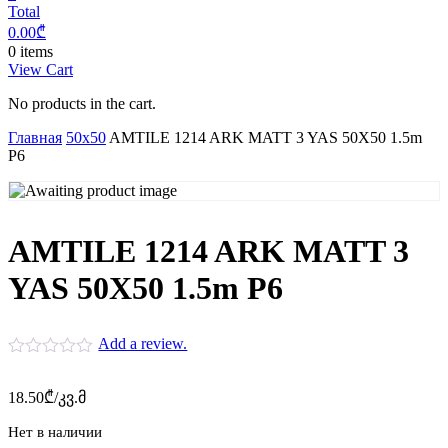
Total
0.00
₾
0 items
View Cart
No products in the cart.
Главная
50x50
AMTILE 1214 ARK MATT 3 YAS 50X50 1.5m
P6
AMTILE 1214 ARK MATT 3
YAS 50X50 1.5m P6
Add a review.
18.50
₾
/კვ.მ
Нет в наличии