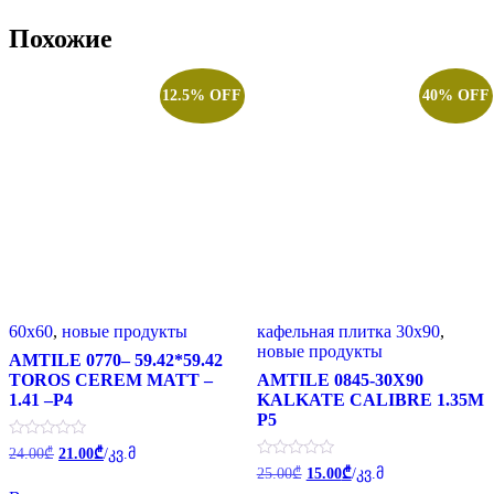
Похожие
12.5% OFF
40% OFF
60x60
,
новые продукты
кафельная плитка 30x90
,
новые продукты
AMTILE 0770– 59.42*59.42
TOROS CEREM MATT –
AMTILE 0845-30X90
1.41 –P4
KALKATE CALIBRE 1.35M
P5
Первоначальная
Текущая
Оценка
24.00
₾
21.00
₾
/კვ.მ
0
цена
цена:
Первоначальная
Текущая
Оценка
25.00
₾
15.00
₾
/კვ.მ
из
0
составляла
цена
цена:
21.00₾.
5