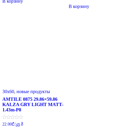
В корзину
из
составляла
24.00₾.
15.00₾.
5
В корзину
25.00₾.
30x60
,
новые продукты
AMTILE 0875 29.86×59.86
KALZA GRY LIGHT MATT-
1.43m-P8
Оценка
22.00
₾
/კვ.მ
0
из