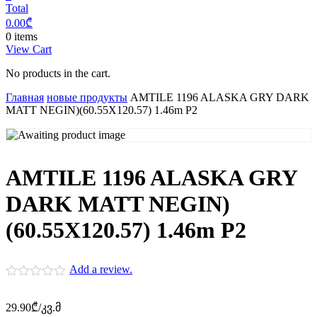
Total
0.00
₾
0 items
View Cart
No products in the cart.
Главная
новые продукты
AMTILE 1196 ALASKA GRY DARK
MATT NEGIN)(60.55X120.57) 1.46m P2
AMTILE 1196 ALASKA GRY
DARK MATT NEGIN)
(60.55X120.57) 1.46m P2
Add a review.
29.90
₾
/კვ.მ