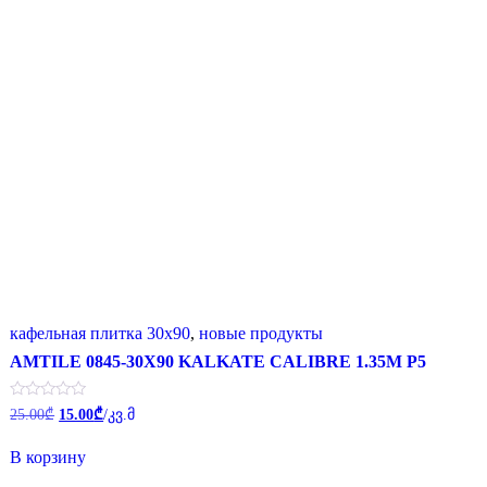
кафельная плитка 30x90
,
новые продукты
AMTILE 0845-30X90 KALKATE CALIBRE 1.35M P5
Первоначальная
Текущая
Оценка
25.00
₾
15.00
₾
/კვ.მ
0
цена
цена:
из
составляла
15.00₾.
5
В корзину
25.00₾.