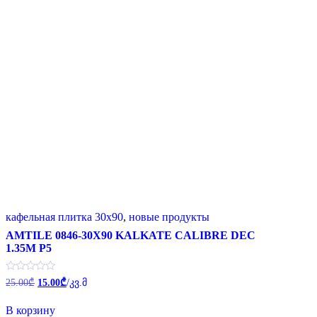
кафельная плитка 30x90
,
новые продукты
AMTILE 0846-30X90 KALKATE CALIBRE DEC
1.35M P5
Первоначальная
Текущая
Оценка
25.00
₾
15.00
₾
/კვ.მ
0
цена
цена:
из
составляла
15.00₾.
5
В корзину
25.00₾.