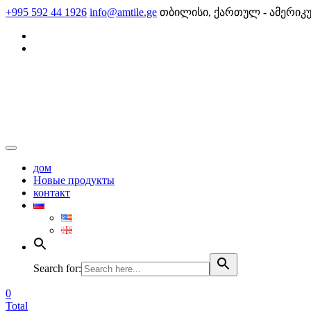
Skip
+995 592 44 1926
info@amtile.ge
თბილისი, ქართულ - ამერიკ
to
content
AMTile
Always High Quality
дом
Новые продукты
контакт
Search for:
0
Total