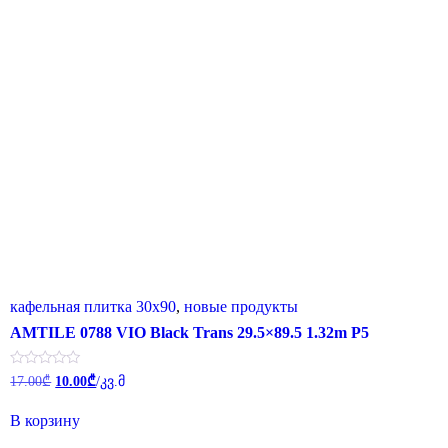
кафельная плитка 30x90
,
новые продукты
AMTILE 0788 VIO Black Trans 29.5×89.5 1.32m P5
Первоначальная
Текущая
Оценка
17.00
₾
10.00
₾
/კვ.მ
0
цена
цена:
из
составляла
10.00₾.
5
В корзину
17.00₾.