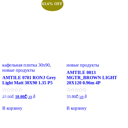
63.6% OFF
кафельная плитка 30x90
,
новые продукты
новые продукты
AMTILE 0813
AMTILE 0781 RONJ Grey
MGTR_BROWN LIGHT
Light Matt 30X90 1.35 P5
20X120 0.96m 4P
Первоначальная
Текущая
Оценка
Оценка
27.50
₾
10.00
₾
/კვ.მ
33.80
₾
/კვ.მ
0
0
цена
цена:
из
из
составляла
10.00₾.
5
5
В корзину
В корзину
27.50₾.