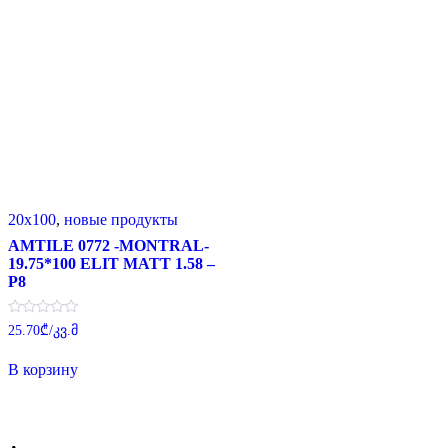
20x100
,
новые продукты
AMTILE 0772 -MONTRAL-
19.75*100 ELIT MATT 1.58 –
P8
Оценка
25.70
₾
/კვ.მ
0
из
5
В корзину