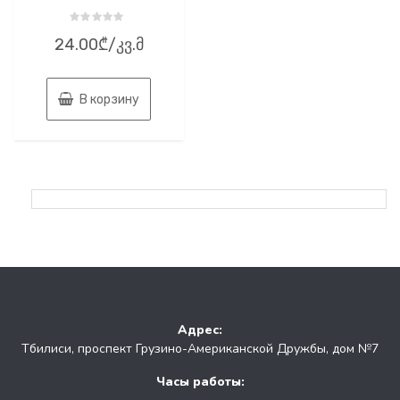
Оценка
24.00
₾
/კვ.მ
0
из
5
В корзину
Адрес:
Тбилиси, проспект Грузино-Американской Дружбы, дом №7
Часы работы: