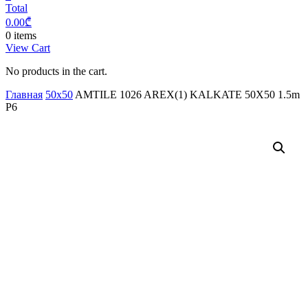
Total
0.00
₾
0 items
View Cart
No products in the cart.
Главная
50x50
AMTILE 1026 AREX(1) KALKATE 50X50 1.5m
P6