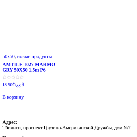
50x50
,
новые продукты
AMTILE 1027 MARMO
GRY 50X50 1.5m P6
Оценка
18.50
₾
/კვ.მ
0
из
5
В корзину
Адрес:
Тбилиси, проспект Грузино-Американской Дружбы, дом №7