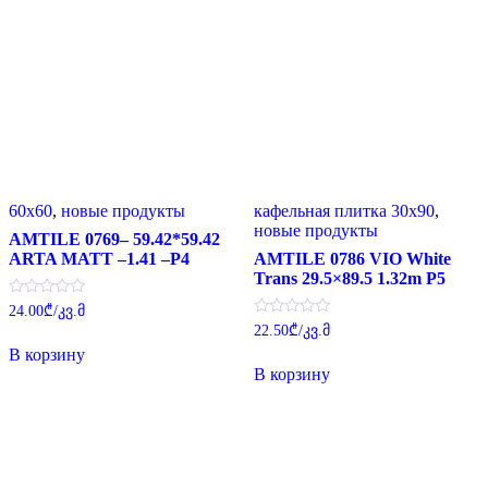
60x60
,
новые продукты
кафельная плитка 30x90
,
новые продукты
AMTILE 0769– 59.42*59.42
ARTA MATT –1.41 –P4
AMTILE 0786 VIO White
Trans 29.5×89.5 1.32m P5
Оценка
24.00
₾
/კვ.მ
0
Оценка
22.50
₾
/კვ.მ
из
0
5
В корзину
из
5
В корзину