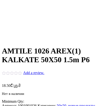
AMTILE 1026 AREX(1)
KALKATE 50X50 1.5m P6
Add a review.
18.50
₾
/კვ.მ
Нет в наличии
Minimum Qty:
Артикул:
1001001026
Категории:
50x50
,
новые продукты