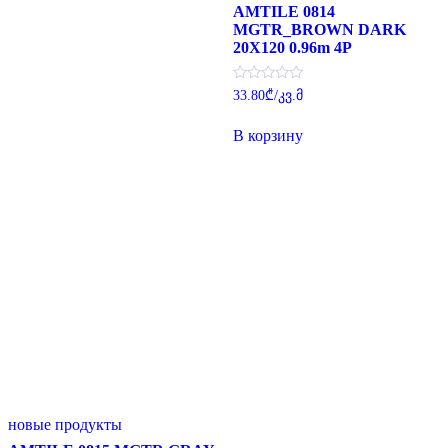
AMTILE 0814
MGTR_BROWN DARK
20X120 0.96m 4P
Оценка
33.80
₾
/კვ.მ
0
из
5
В корзину
новые продукты