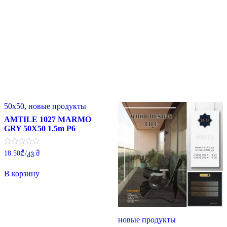
50x50
,
новые продукты
AMTILE 1027 MARMO
GRY 50X50 1.5m P6
Оценка
18.50
₾
/კვ.მ
0
из
5
В корзину
новые продукты