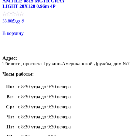
AMTILE 0815 MGTR GRAY
LIGHT 20X120 0.96m 4P
Оценка
33.80
₾
/კვ.მ
0
из
5
В корзину
Адрес:
Тбилиси, проспект Грузино-Американской Дружбы, дом №7
Часы работы:
Пн
:
с 8:30 утра до 9:30 вечера
Вт
:
с 8:30 утра до 9:30 вечера
Ср:
с 8:30 утра до 9:30 вечера
Чт
:
с 8:30 утра до 9:30 вечера
Пт
:
с 8:30 утра до 9:30 вечера