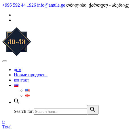
Skip
+995 592 44 1926
info@amtile.ge
თბილისი, ქართულ - ამერიკ
to
content
AMTile
Always High Quality
дом
Новые продукты
контакт
Search for:
0
Total