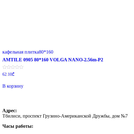
кафельная плитка80*160
AMTILE 0905 80*160 VOLGA NANO-2.56m-P2
Оценка
62.10
₾
0
из
5
В корзину
Адрес:
Тбилиси, проспект Грузино-Американской Дружбы, дом №7
Часы работы: