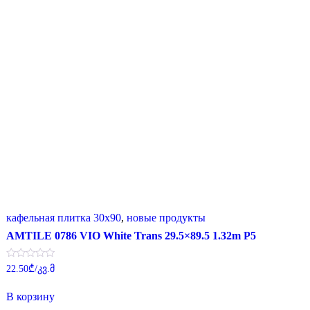
кафельная плитка 30x90
,
новые продукты
AMTILE 0786 VIO White Trans 29.5×89.5 1.32m P5
Оценка
22.50
₾
/კვ.მ
0
из
5
В корзину