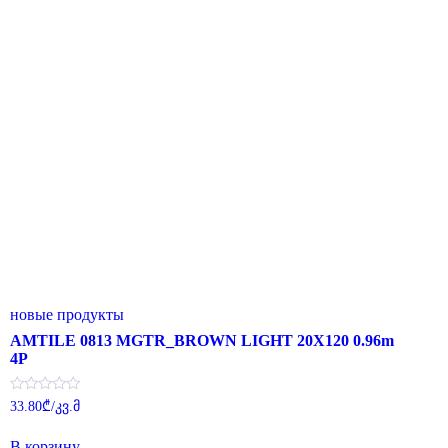
новые продукты
AMTILE 0813 MGTR_BROWN LIGHT 20X120 0.96m
4P
Оценка
33.80
₾
/კვ.მ
0
из
5
В корзину