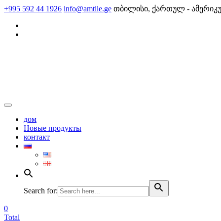
Skip
+995 592 44 1926
info@amtile.ge
თბილისი, ქართულ - ამერიკ
to
content
AMTile
Always High Quality
дом
Новые продукты
контакт
Search for:
0
Total