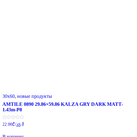
30x60
,
новые продукты
AMTILE 0890 29.86×59.86 KALZA GRY DARK MATT-
1.43m-P8
Оценка
22.00
₾
/კვ.მ
0
из
5
В корзину