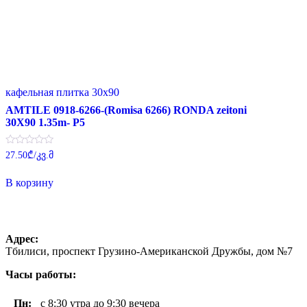
кафельная плитка 30x90
AMTILE 0918-6266-(Romisa 6266) RONDA zeitoni
30X90 1.35m- P5
Оценка
27.50
₾
/კვ.მ
0
из
5
В корзину
Адрес:
Тбилиси, проспект Грузино-Американской Дружбы, дом №7
Часы работы:
Пн
:
с 8:30 утра до 9:30 вечера