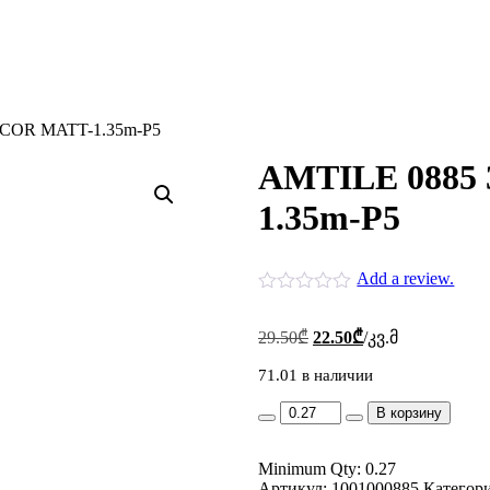
ECOR MATT-1.35m-P5
AMTILE 0885 
1.35m-P5
Add a review.
Первоначальная
Текущая
29.50
₾
22.50
₾
/კვ.მ
цена
цена:
составляла
71.01 в наличии
22.50₾.
29.50₾.
AMTILE
В корзину
0885
30*90
Minimum Qty: 0.27
SERJI
Артикул:
DECOR
1001000885
Категор