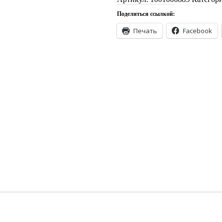
MATT-
Поделиться ссылкой:
1.35m-
P5
Печать
Facebook
quantity