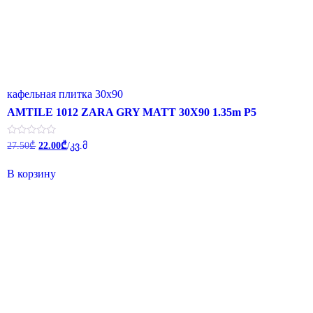
кафельная плитка 30x90
AMTILE 1012 ZARA GRY MATT 30X90 1.35m P5
Первоначальная
Текущая
Оценка
27.50
₾
22.00
₾
/კვ.მ
0
цена
цена:
из
составляла
22.00₾.
5
В корзину
27.50₾.