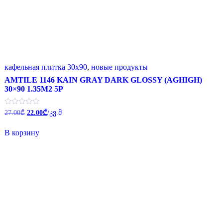
кафельная плитка 30x90
,
новые продукты
AMTILE 1146 KAIN GRAY DARK GLOSSY (AGHIGH)
30×90 1.35M2 5P
Первоначальная
Текущая
Оценка
27.00
₾
22.00
₾
/კვ.მ
0
цена
цена:
из
составляла
22.00₾.
5
В корзину
27.00₾.