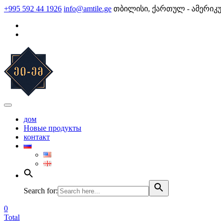
Skip
+995 592 44 1926
info@amtile.ge
თბილისი, ქართულ - ამერიკ
to
content
AMTile
Always High Quality
дом
Новые продукты
контакт
Search for:
0
Total