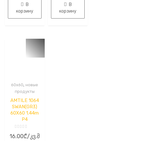
В
В
корзину
корзину
,
60x60
новые
продукты
AMTILE 1064
SWAN(GR3)
60X60 1.44m
P4
Оценка
16.00
₾
/კვ.მ
0
из