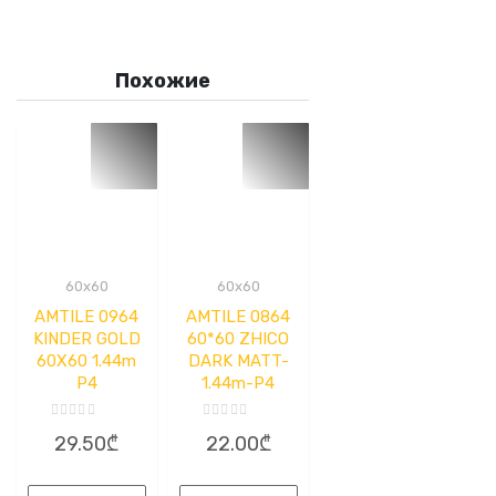
Похожие
60x60
60x60
AMTILE 0964
AMTILE 0864
KINDER GOLD
60*60 ZHICO
60X60 1.44m
DARK MATT-
P4
1.44m-P4
Оценка
Оценка
29.50
₾
22.00
₾
0
0
из
из
5
5