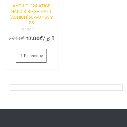
AMTILE 1124 ATIGE
NARCIS BIEGE MATT
(AGHIGH)30×90 1.35m
P5
Оценка
Первоначальная
Текущая
29.50
₾
17.00
₾
/კვ.მ
0
из
цена
цена:
5
составляла
17.00₾.
В корзину
29.50₾.