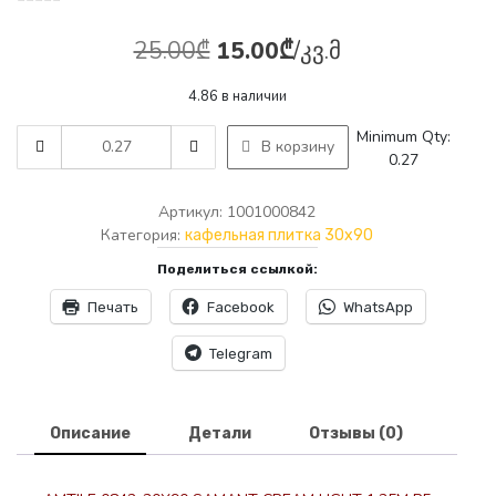
Первоначальная
Текущая
25.00
₾
15.00
₾
/კვ.მ
цена
цена:
4.86 в наличии
составляла
15.00₾.
AMTILE
Minimum Qty:
В корзину
25.00₾.
0842-
0.27
30X90
SAMANT
Артикул:
1001000842
CREAM
Категория:
кафельная плитка 30x90
LIGHT
Поделиться ссылкой:
1.35M
P5
Печать
Facebook
WhatsApp
quantity
Telegram
Описание
Детали
Отзывы (0)